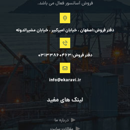
فروش آسانسور فعال می باشد.
دفتر فروش:اصفهان ، خیابان امیرکبیر ، خیابان مشیرالدوله
دفتر فروش:03133860463
info@ekaravi.ir
لینک های مفید
درباره ما
مقالات سایت