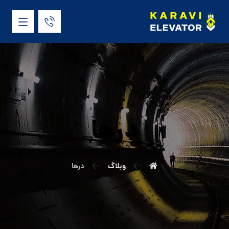
درها
وبلاگ
درها