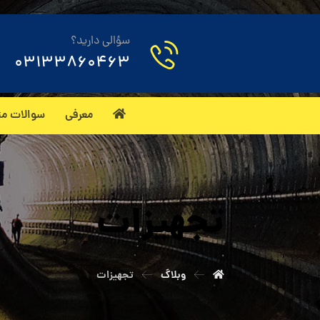
سؤالی دارید؟
03133860463
معرفی
سوالات مت
تجهیزات
وبلاگ
تجهیزات