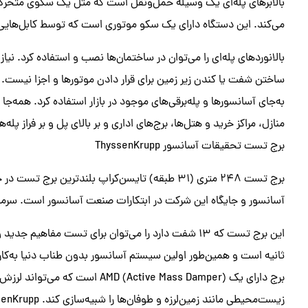
بالابرهای پله‌ای یک وسیله حمل‌ونقل است که مثل یک سکوی متحرک م
می‌کند. این دستگاه دارای یک سکو موتوری است که توسط کابل‌هایی 
بالانوردهای پله‌ای را می‌توان در ساختمان‌ها نصب و استفاده کرد. نی
ساختن شفت یا کندن زیر زمین برای قرار دادن موتورها و اجزا نیست. ف
به‌جای آسانسورها و پله‌برقی‌های موجود در بازار استفاده کرد. همه‌جا م
منازل، مراکز خرید و هتل‌ها، برج‌های اداری و بر بالای پل و بر فراز پله‌
برج تست تحقیقات آسانسور ThyssenKrupp
برج تست 248 متری (31 طبقه) تایسن‌کراپ بلندتری
آسانسور و جایگاه این شرکت در ابتکارات صنعت آسانسور است. سرمایه‌گذاری بر ا
ثانیه است و همین‌طور اولین سیستم آسانسور بدون طناب دنیا به‌کار 
برج دارای یک ((Active Mass Damper