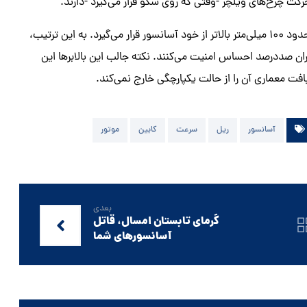
 حرکت چرخ‌های ویلچر -وقتی که روی سکو قرار می‌گیرد -دارند.
وقتی که کاربری دکمه بالابر را می‌زند، محفظه‌ای که ویلچر را می‌گیرد، حدود 100 میلی‌متر بالاتر از خود آسانسور قرار می‌گیرد. به این ترتیب،
ن صددرصد احساس امنیت می‌کنند. نکته جالب این بالابرها این
فت معماری آن را از حالت یکپارچگی خارج نمی‌کند.
آسانسور
ریل
سرعت
کابین
موتور
بعدی
گرمای تابستان امسال، قاتل
آسانسورهای شما