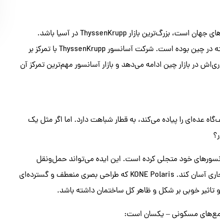
جای تعجب ندارد که چین، که یکی از سریع‌ترین و محبوب‌ترین کشورهای جهان است، بزرگ‌ترین بازار ThyssenKrupp در آسیا باشد.
17.8درصد از فروش آسانسورهای ThyssenKrupp در سال مالی گذشته در چین بوده است. شرکت آسانسور ThyssenKrupp با تمرکز بر
‌اش در بازار چین ادامه می‌دهد و بازار آسانسور مهم‌ترین تمرکز آن
‌گاه عده‌ای را پیاده می‌کند، به قطار شباهت دارد. اما اگر مثل یک
ر؟
انسورهای خود متجلی کرده است. این ایده می‌تواند حمل‌ونقل
عمومی را در ساختمان‌های مسکونی، ادارات، هتل‌ها و مجتمع‌های تجاری آسان کند. KONE Polaris که طراحی بصری منعطف و گسترده‌ای
د و تاثیر خوبی بر شکل و ظاهر کل ساختمان داشته باشد.