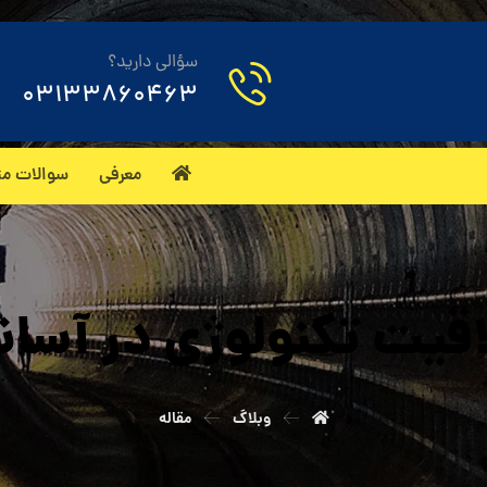
سؤالی دارید؟
03133860463
معرفی
سوالات مت
اقیت تکنولوژی در آسان
وبلاگ
مقاله