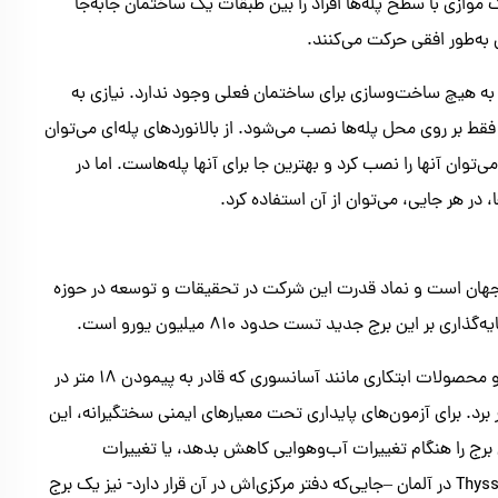
وازی با سطح پله‌ها افراد را بین طبقات یک ساختمان جابه‌جا
به‌طور افقی حرکت می‌کنند.
از به هیچ ساخت‌وسازی برای ساختمان فعلی وجود ندارد. نیازی به
قط بر روی محل پله‌ها نصب می‌شود. از بالانوردهای پله‌ای می‌توان
ی‌توان آنها را نصب کرد و بهترین جا برای آنها پله‌هاست. اما در
ها، در هر جایی، می‌توان از آن استفاده کرد.
ن برج تست در جهان است و نماد قدرت این شرکت در تحقیقات و توسعه در حوزه
ین برج جدید تست حدود 810 میلیون یورو است.
این برج تست که 13 شفت دارد را می‌توان برای تست مفاهیم جدید و محصولات ابتکاری مانند آسانسوری که قادر به پیمودن 18 متر در
برد. برای آزمون‌های پایداری تحت معیارهای ایمنی سختگیرانه، این
AMD  است که می‌تواند لرزش برج را هنگام تغییرات آب‌وهوایی کاهش بدهد، یا تغییرات
زیست‌محیطی مانند زمین‌لرزه و طوفان‌ها را شبیه‌سازی کند. ThyssenKrupp در آلمان –جایی‌که دفتر مرکزی‌اش در آن قرار دارد- نیز یک برج