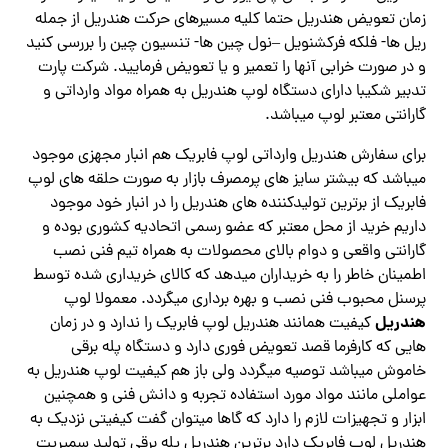
زمان تعویض هندریل حتما کلیه مسیرهای حرکت هندریل از جمله
ریل ها- فلکه فرکشنویل –نول چین ها- تنسیون چین را بررسی کنید
و در صورت خرابی آنها را تعمیر و یا تعویض فرمایید. شرکت پارت
تدبیر شکیبا دارای دستگاه لوپ هندریل به همراه مواد وارداتی و
گارانتی معتبر لوپ میباشد.
برای سفارش هندریل وارداتی لوپ فابریک هم انبار مجهزی موجود
میباشد که بیشتر سایز های پرمصرف بازار به صورت حلقه های لوپ
فابریک از برترین تولیدکننده های هندریل را در انبار خود موجود
داریم خرید از محل معتبر که عضو رسمی اتحادیه کشوری بوده و
گارانتی واقعی و دوام بالای محصولات به همراه تیم فنی نصب
اطمینان خاطر را به خریداران میدهد که کالای خریداری شده توسط
پرسنل محبوب فنی نصب و بهره برداری میگردد. معمولا لوپ
هندریل
کیفیت همانند هندریل لوپ فابریک را ندارد و در زمان
هایی که کارفرما قصد تعویض فوری دارد و دستگاه پله برقی
خاموش میباشد توصیه میگردد ولی باز هم کیفیت لوپ هندریل به
عواملی مانند مواد مورد استفاده تجربه و دانش فنی و همچنین
ابزار و تجهیزات لازم را دارد که گاها میتوان گفت کیفیتی نزدیک به
هندریل لوپ فابریک دارد برترین هندریل پله برقی تولید سمپریت