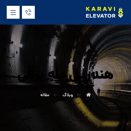
هندریل پله برقی
وبلاگ
مقاله