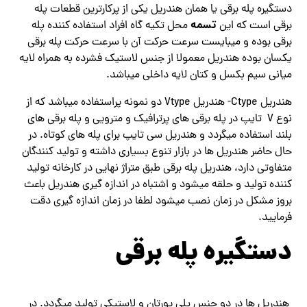
دستگیره پله برقی یا همان هندریل یکی از پرکارترین قطعات پله
تسمه
برقی است که این
محل تکیه گاه افراد استفاده کننده پله
برقی بوده و میبایست سرعت حرکت آن با سرعت حرکت پله برقی
یکسان بوده هندریل معمولا از جنس لاستیک فشرده به همراه لایه
میانی سیم بکسل و کتان لایه داخلی میباشد.
هندریل Ctype- هندریل Vtype دو نمونه پراستفاده میباشد که از
نوع V تایپ در پله برقی های پرترافیک و مترویی و پله برقی های
بلند استفاده میگردد و هندریل سی تایپ برای پله های کوتاه. در
حال حاضر هندریل ها در بازار تنوع بسیاری داشته و تولید کنندگان
متفاوتی دارد، هندریل پله برقی طبق متراژ نهایی در کارخانه تولید
کننده تولید و حلقه میشود و اشتباه در اندازه گیری هندریل باعث
بروز مشکل در زمان نصب میشود لطفا در زمان اندازه گیری دقت
فرمایید.
دستگیره پله برقی
هندریل ها در دو جنس پلی یورتان و لاستیکی تولید میگردد. در