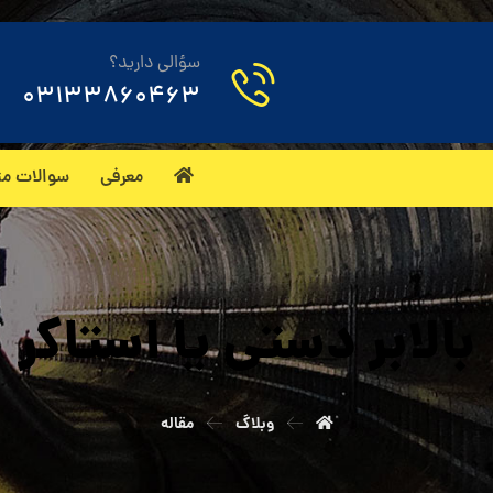
سؤالی دارید؟
03133860463
معرفی
سوالات مت
بالابر دستی یا استاکر
وبلاگ
مقاله