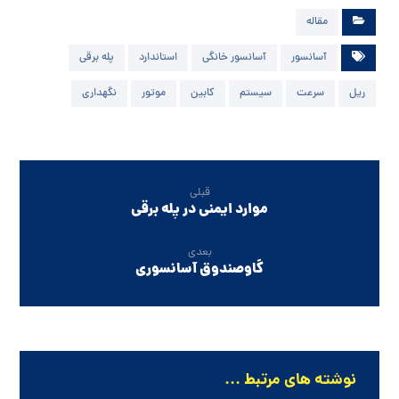
مقاله
آسانسور
آسانسور خانگی
استاندارد
پله برقی
ریل
سرعت
سیستم
کابین
موتور
نگهداری
قبلی
موارد ایمنی در پله برقی
بعدی
گاوصندوق آسانسوری
نوشته های مرتبط ...