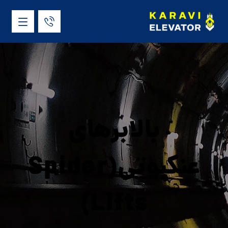
بالابرهای
عنکبوتی(Spider
Lifts)