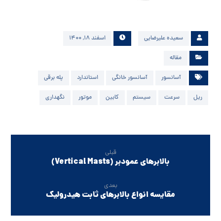
سعیده علیرضایی
اسفند ۱۸, ۱۴۰۰
مقاله
آسانسور
آسانسور خانگی
استاندارد
پله برقی
ریل
سرعت
سیستم
کابین
موتور
نگهداری
قبلی
بالابرهای عمودبر (Vertical Masts)
بعدی
مقایسه انواع بالابرهای ثابت هیدرولیک