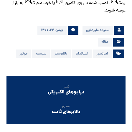
[ب]
[پ]
[ت]
یدک
، نصب شده بر روی کامیون
یا خود محرک
به بازار
عرضه شوند.
سعیده علیرضایی
بهمن ۲۴, ۱۴۰۰
مقاله
آسانسور
استاندارد
بالابرسیار
سیستم
موتور
قبلی
درایوهای الکتریکی
بعدی
بالابرهای ثابت