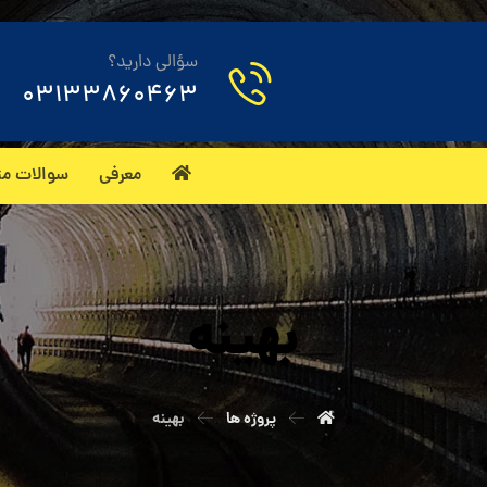
سؤالی دارید؟
03133860463
معرفی
سوالات مت
بهینه
پروژه ها
بهینه