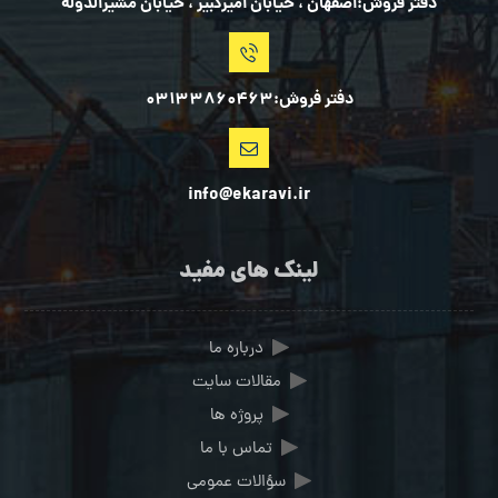
دفتر فروش:اصفهان ، خیابان امیرکبیر ، خیابان مشیرالدوله
دفتر فروش:03133860463
info@ekaravi.ir
لینک های مفید
درباره ما
مقالات سایت
پروژه ها
تماس با ما
سؤالات عمومی