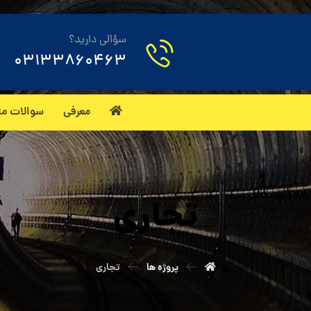
سؤالی دارید؟
03133860463
معرفی
سوالات مت
تجاری
پروژه ها
تجاری